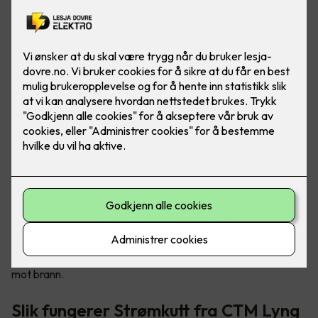
Tryggere og mer brannsikre hjem
Sikkerhetsløsningen kalt «Strømkutt» sørger for å stenge
strømmen til elektriske apparater ved røykutvikling, og det
kan forhindre eller redusere brannskader i boligen din. Det er
en enkel måte for deg å bedre sikre din familie og deg selv
mot brann.
Slik fungerer Strømkutt fra CTM Lyng