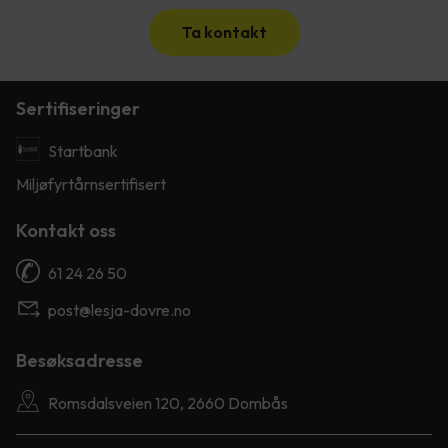
Ta kontakt
Sertifiseringer
Startbank
Miljøfyrtårnsertifisert
Kontakt oss
61 24 26 50
post@lesja-dovre.no
Besøksadresse
Romsdalsveien 120, 2660 Dombås