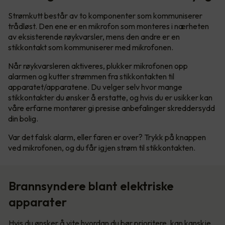
Strømkutt består av to komponenter som kommuniserer
trådløst. Den ene er en mikrofon som monteres i nærheten
av eksisterende røykvarsler, mens den andre er en
stikkontakt som kommuniserer med mikrofonen.
Når røykvarsleren aktiveres, plukker mikrofonen opp
alarmen og kutter strømmen fra stikkontakten til
apparatet/apparatene. Du velger selv hvor mange
stikkontakter du ønsker å erstatte, og hvis du er usikker kan
våre erfarne montører gi presise anbefalinger skreddersydd
din bolig.
Var det falsk alarm, eller faren er over? Trykk på knappen
ved mikrofonen, og du får igjen strøm til stikkontakten.
Brannsyndere blant elektriske
apparater
Hvis du ønsker å vite hvordan du bør prioritere, kan kanskje