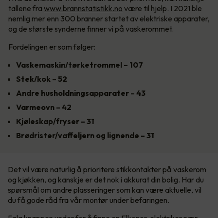
tallene fra
www.brannstatistikk.no
være til hjelp. I 2021 ble
nemlig mer enn 300 branner startet av elektriske apparater,
og de største synderne finner vi på vaskerommet.
Fordelingen er som følger:
Vaskemaskin/tørketrommel – 107
Stek/kok – 52
Andre husholdningsapparater – 43
Varmeovn – 42
Kjøleskap/fryser – 31
Brødrister/vaffeljern og lignende – 31
Det vil være naturlig å prioritere stikkontakter på vaskerom
og kjøkken, og kanskje er det nok i akkurat din bolig. Har du
spørsmål om andre plasseringer som kan være aktuelle, vil
du få gode råd fra vår montør under befaringen.