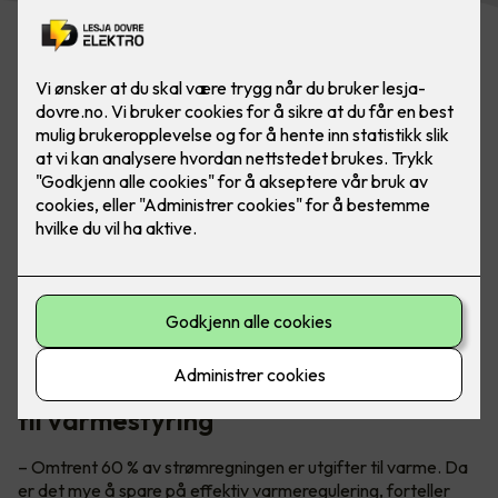
Ha full kontroll på alle smarthusløsninger ved å bruke
appstyring eller smartpanel - da er det lettere å ha
kontroll på energiforbruket.
Teknisk sjef Petter Johansen gir tips
til varmestyring
– Omtrent 60 % av strømregningen er utgifter til varme. Da
er det mye å spare på effektiv varmeregulering, forteller