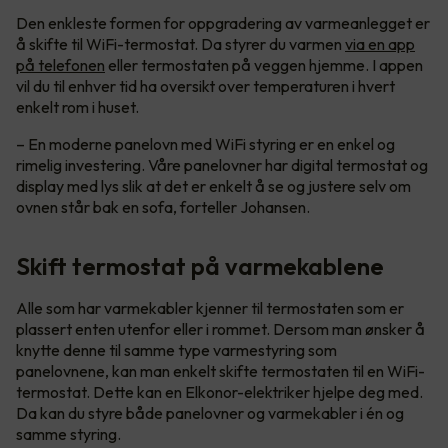
Den enkleste formen for oppgradering av varmeanlegget er
å skifte til WiFi-termostat. Da styrer du varmen
via en app
på telefonen
eller termostaten på veggen hjemme. I appen
vil du til enhver tid ha oversikt over temperaturen i hvert
enkelt rom i huset.
– En moderne panelovn med WiFi styring er en enkel og
rimelig investering. Våre panelovner har digital termostat og
display med lys slik at det er enkelt å se og justere selv om
ovnen står bak en sofa, forteller Johansen.
Skift termostat på varmekablene
Alle som har varmekabler kjenner til termostaten som er
plassert enten utenfor eller i rommet. Dersom man ønsker å
knytte denne til samme type varmestyring som
panelovnene, kan man enkelt skifte termostaten til en WiFi-
termostat. Dette kan en Elkonor-elektriker hjelpe deg med.
Da kan du styre både panelovner og varmekabler i én og
samme styring.