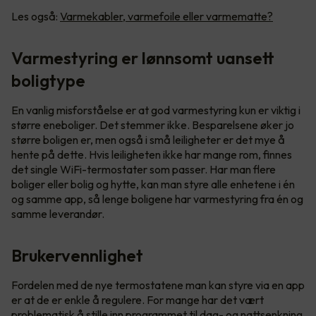
Les også:
Varmekabler, varmefoile eller varmematte?
Varmestyring er lønnsomt uansett
boligtype
En vanlig misforståelse er at god varmestyring kun er viktig i
større eneboliger. Det stemmer ikke. Besparelsene øker jo
større boligen er, men også i små leiligheter er det mye å
hente på dette. Hvis leiligheten ikke har mange rom, finnes
det single WiFi-termostater som passer. Har man flere
boliger eller bolig og hytte, kan man styre alle enhetene i én
og samme app, så lenge boligene har varmestyring fra én og
samme leverandør.
Brukervennlighet
Fordelen med de nye termostatene man kan styre via en app
er at de er enkle å regulere. For mange har det vært
problematisk å stille inn programmet til dag- og nattsenkning