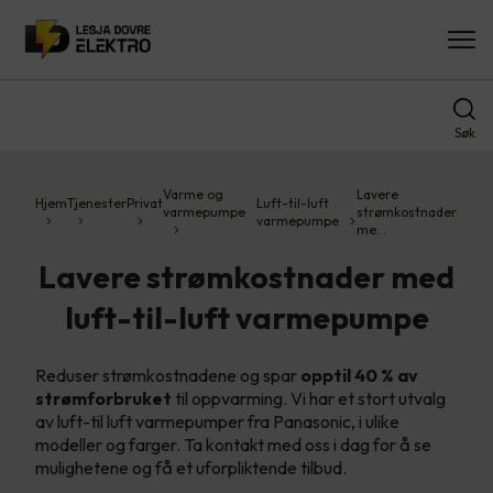
Søk
Varme og
Lavere
Hjem
Tjenester
Privat
Luft-til-luft
varmepumpe
strømkostnader
varmepumpe
me…
Lavere strømkostnader med
luft-til-luft varmepumpe
Reduser strømkostnadene og spar
opptil 40 % av
strømforbruket
til oppvarming. Vi har et stort utvalg
av luft-til luft varmepumper fra Panasonic, i ulike
modeller og farger. Ta kontakt med oss i dag for å se
mulighetene og få et uforpliktende tilbud.