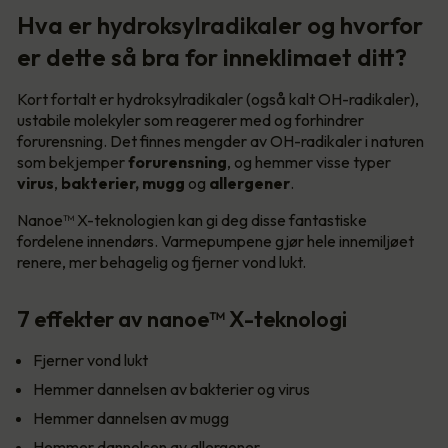
Hva er hydroksylradikaler og hvorfor
er dette så bra for inneklimaet ditt?
Kort fortalt er hydroksylradikaler (også kalt OH-radikaler),
ustabile molekyler som reagerer med og forhindrer
forurensning. Det finnes mengder av OH-radikaler i naturen
som bekjemper
forurensning
, og hemmer visse typer
virus
,
bakterier, mugg
og
allergener
.
Nanoe™ X-teknologien kan gi deg disse fantastiske
fordelene innendørs. Varmepumpene gjør hele innemiljøet
renere, mer behagelig og fjerner vond lukt.
7 effekter av nanoe™ X-teknologi
Fjerner vond lukt
Hemmer dannelsen av bakterier og virus
Hemmer dannelsen av mugg
Hemmer dannelsen av allergener