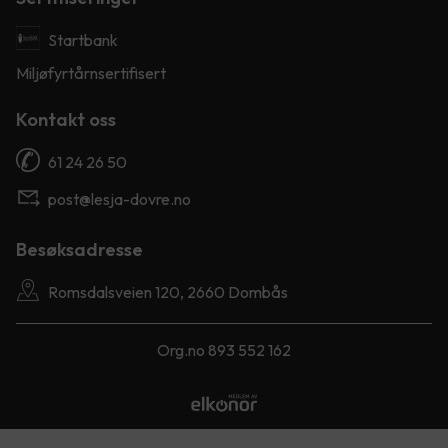
Startbank
Miljøfyrtårnsertifisert
Kontakt oss
61 24 26 50
post@lesja-dovre.no
Besøksadresse
Romsdalsveien 120, 2660 Dombås
Org.no 893 552 162