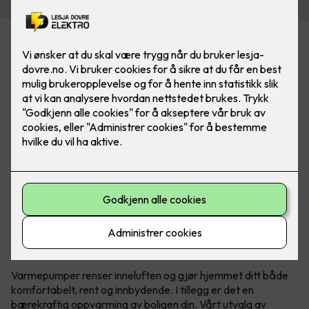
Panasonic Flagship finnes i både hvit og svart, og sklir
sømløst inn i interiøret. Da kan du være trygg på at du
alltid har ren luft og riktig temperatur.
Behagelig temperatur hele året
Varmepumper renser inneluften og gjør hjemmet ditt både
komfortabelt, rent og innbydende. I tillegg er det en
bærekraftig oppvarming av boligen din. Vårt utvalg av