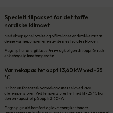
Spesielt tilpasset for det tøffe
nordiske klimaet
Med eksepsjonell ytelse og pålitelighet er det ikke rart at
denne varmepumpen er en av de mest solgte i Norden.
Flagship har energiklasse
A+++
og boligen din oppnår raskt
en behagelig innetemperatur.
Varmekapasitet opptil 3,60 kW ved -25
°C
HZ har en fantastisk varmekapasitet selv ved lave
utetemperaturer. Ved temperaturer helt ned til -25 °C har
den en kapasitet på opptil 3,60kW.
Flagship gir økt komfort og lave energikostnader.
Varmepumpeteknologien sikrer en energieffektiv, og optimal