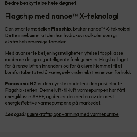
Bedre beskyttelse hele døgnet
Flagship med nanoe™ X-teknologi
Den smarte modellen
Flagship
, bruker nanoe™ X-teknologi.
Dette innebærer at den har hydroksylradikaler som gir
ekstra helsemessige fordeler.
Med avanserte betjeningsmuligheter, ytelse i toppklasse,
moderne design og intelligente funksjoner er Flagship laget
for å rense luften innendørs og for å gjøre hjemmet til et
komfortabelt sted å være, selv under ekstreme værforhold.
Panasonic HZ
er den nyeste modellen i den prisbelønte
Flagship-serien. Denne luft-til-luft varmepumpen har fått
energiklasse A+++, og den er dermed en av de mest
energieffektive varmepumpene på markedet.
Les også:
Bærekraftig oppvarming med varmepumpe