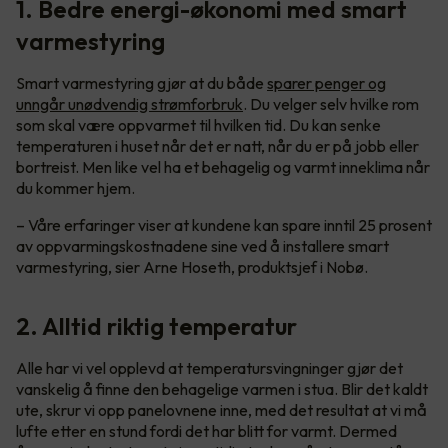
1. Bedre energi-økonomi med smart
varmestyring
Smart varmestyring gjør at du både
sparer penger og
unngår unødvendig strømforbruk
. Du velger selv hvilke rom
som skal være oppvarmet til hvilken tid. Du kan senke
temperaturen i huset når det er natt, når du er på jobb eller
bortreist. Men like vel ha et behagelig og varmt inneklima når
du kommer hjem.
– Våre erfaringer viser at kundene kan spare inntil 25 prosent
av oppvarmingskostnadene sine ved å installere smart
varmestyring, sier Arne Hoseth, produktsjef i Nobø.
2. Alltid riktig temperatur
Alle har vi vel opplevd at temperatursvingninger gjør det
vanskelig å finne den behagelige varmen i stua. Blir det kaldt
ute, skrur vi opp panelovnene inne, med det resultat at vi må
lufte etter en stund fordi det har blitt for varmt. Dermed