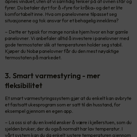
åpnes vinduet, uten at vi samtidig tenker på at ovnen står og
fyrer. Du betaler dyrt for å «fyre for kråka» og det er lite
komfortabelt inne. Hva om panelovnene tilpasset seg
situasjonene og tok ansvar for et behagelig inneklima?
– Dette er typisk for mange norske hjem hvor en har gamle
panelovner. Vi anbefaler alltid å investere i panelovner med
gode termostater slik at temperaturen holder seg stabil.
Kjøper du Nobø panelovner får du den mest nøyaktige
termostaten på markedet.
3. Smart varmestyring - mer
fleksibilitet
Et smart varmestyringssystem gjør at du enkelt kan avbryte
et fastsatt ukesprogram som er satt til din husstand, for
eksempel gjennom en egen app.
– La oss si at du en kveld ønsker å være i kjellerstuen, som du
sjelden bruker, der du også normalt har lav temperatur. I
vårt system kan du da enkelt justere temperaturen gjennom