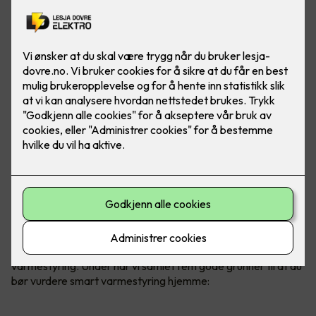
Uansett om du velger panelovner,
varmekabler, varmefolie
eller varmematter,
kan alt styres gjennom smart
varmestyring. Under har vi samlet fem gode grunner til at du
bør vurdere smart varmestyring hjemme: