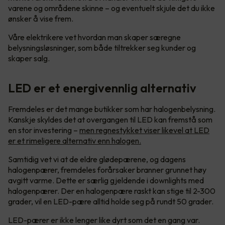
varene og områdene skinne – og eventuelt skjule det du ikke
ønsker å vise frem.
Våre elektrikere vet hvordan man skaper særegne
belysningsløsninger, som både tiltrekker seg kunder og
skaper salg.
LED er et energivennlig alternativ
Fremdeles er det mange butikker som har halogenbelysning.
Kanskje skyldes det at overgangen til LED kan fremstå som
en stor investering –
men regnestykket viser likevel at LED
er et rimeligere alternativ enn halogen.
Samtidig vet vi at de eldre glødepærene, og dagens
halogenpærer, fremdeles forårsaker branner grunnet høy
avgitt varme. Dette er særlig gjeldende i downlights med
halogenpærer. Der en halogenpære raskt kan stige til 2-300
grader, vil en LED-pære alltid holde seg på rundt 50 grader.
LED-pærer er ikke lenger like dyrt som det en gang var.