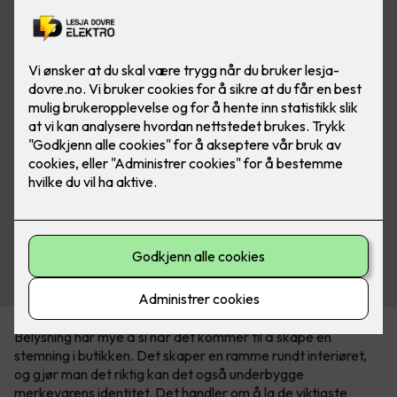
Belysning har mye å si når det kommer til å skape en
stemning i butikken. Det skaper en ramme rundt interiøret,
og gjør man det riktig kan det også underbygge
merkevarens identitet. Det handler om å la de viktigste