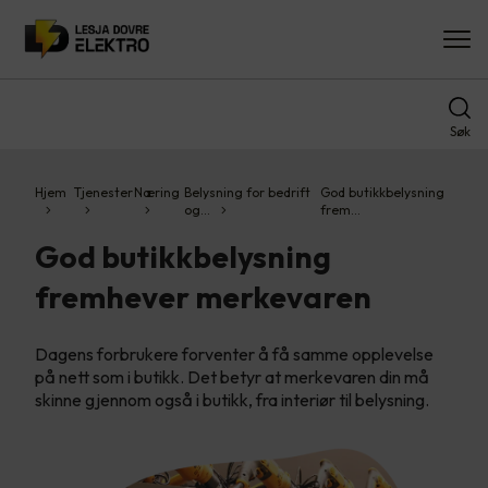
Søk
Hjem
Tjenester
Næring
Belysning for bedrift
God butikkbelysning
og…
frem…
God butikkbelysning
fremhever merkevaren
Dagens forbrukere forventer å få samme opplevelse
på nett som i butikk. Det betyr at merkevaren din må
skinne gjennom også i butikk, fra interiør til belysning.