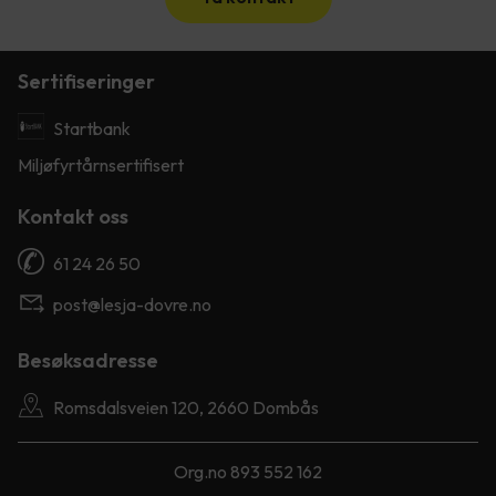
Sertifiseringer
Startbank
Miljøfyrtårnsertifisert
Kontakt oss
61 24 26 50
post@lesja-dovre.no
Besøksadresse
Romsdalsveien 120, 2660 Dombås
Org.no 893 552 162