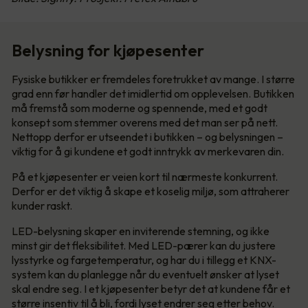
Belysning for kjøpesenter
Fysiske butikker er fremdeles foretrukket av mange. I større
grad enn før handler det imidlertid om opplevelsen. Butikken
må fremstå som moderne og spennende, med et godt
konsept som stemmer overens med det man ser på nett.
Nettopp derfor er utseendet i butikken – og belysningen –
viktig for å gi kundene et godt inntrykk av merkevaren din.
På et kjøpesenter er veien kort til nærmeste konkurrent.
Derfor er det viktig å skape et koselig miljø, som attraherer
kunder raskt.
LED-belysning skaper en inviterende stemning, og ikke
minst gir det fleksibilitet. Med LED-pærer kan du justere
lysstyrke og fargetemperatur, og har du i tillegg et KNX-
system kan du planlegge når du eventuelt ønsker at lyset
skal endre seg. I et kjøpesenter betyr det at kundene får et
større insentiv til å bli, fordi lyset endrer seg etter behov.