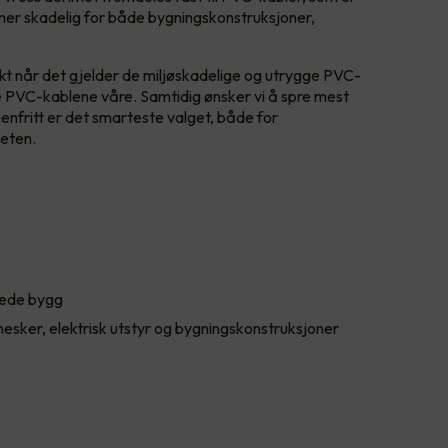
er skadelig for både bygningskonstruksjoner,
kt når det gjelder de miljøskadelige og utrygge PVC-
lle PVC-kablene våre. Samtidig ønsker vi å spre mest
nfritt er det smarteste valget, både for
neten.
rkede bygg
esker, elektrisk utstyr og bygningskonstruksjoner