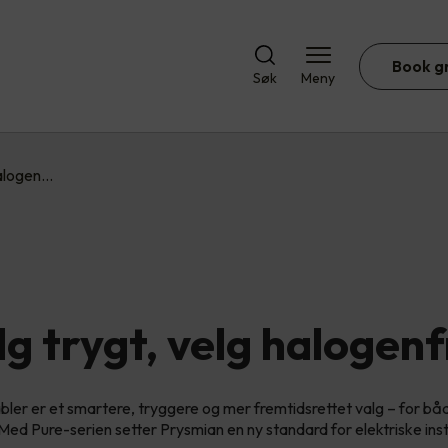
Book g
Søk
Meny
halogen…
lg trygt, velg halogenfr
bler er et smartere, tryggere og mer fremtidsrettet valg – for b
 Med Pure-serien setter Prysmian en ny standard for elektriske inst