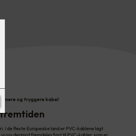
 renere og tryggere kabel
 fremtiden
ri. I de fleste Europeiske land er PVC-kablene lagt
r vi oss derimot fremdeles fast til PVC-kabler, som er