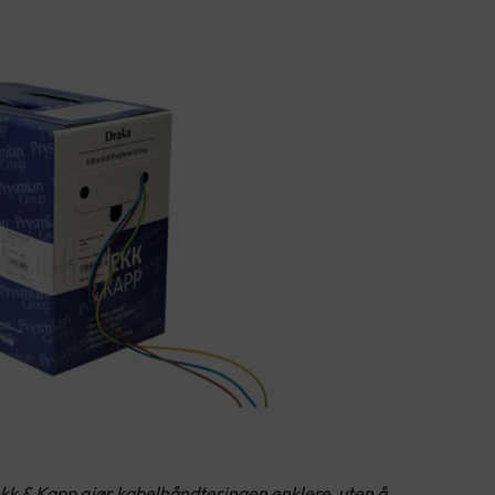
kk & Kapp gjør kabelhåndteringen enklere, uten å