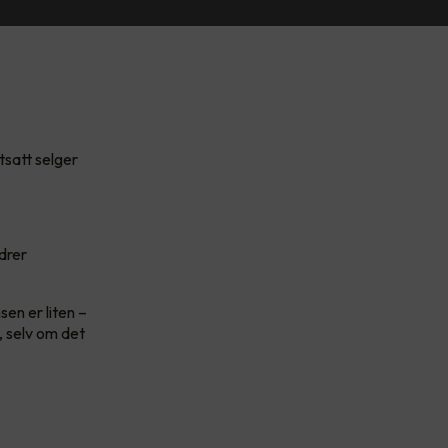
tsatt selger
ndrer
sen er liten –
, selv om det