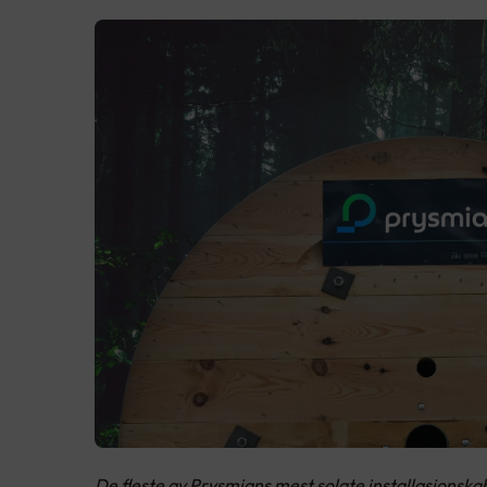
De fleste av Prysmians mest solgte installasjonsk