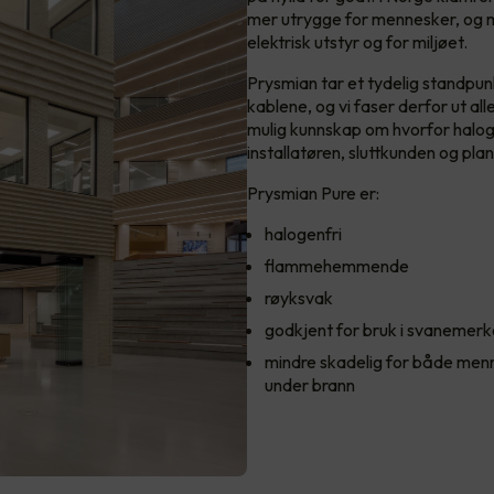
mer utrygge for mennesker, og m
elektrisk utstyr og for miljøet.
Prysmian tar et tydelig standpun
kablene, og vi faser derfor ut a
mulig kunnskap om hvorfor haloge
installatøren, sluttkunden og pla
Prysmian Pure er:
halogenfri
flammehemmende
røyksvak
godkjent for bruk i svaneme
mindre skadelig for både menn
under brann