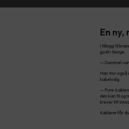
En ny,
I tillegg til b
godt i Norge.
— Gammel vane
Han tror også i
kabelvalg.
— Pure-kablene 
den kan til og
krever litt inn
Kablene får du