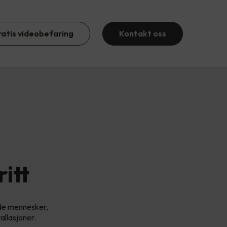
ratis videobefaring
Kontakt oss
itt
åde mennesker,
allasjoner.