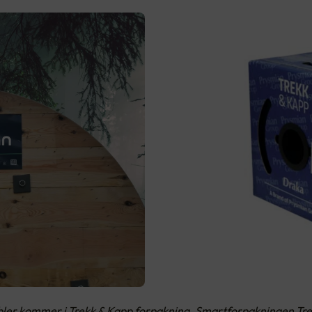
abler kommer i Trekk & Kapp forpakning. Smartforpakningen Tre