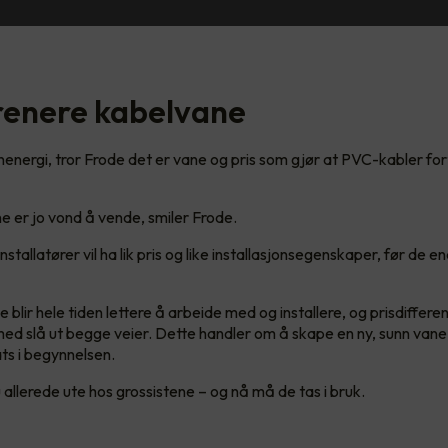
 renere kabelvane
rannenergi, tror Frode det er vane og pris som gjør at PVC-kabler for
 er jo vond å vende, smiler Frode.
nstallatører vil ha lik pris og like installasjonsegenskaper, før de e
blir hele tiden lettere å arbeide med og installere, og prisdifferen
 med slå ut begge veier. Dette handler om å skape en ny, sunn vane
sats i begynnelsen.
 allerede ute hos grossistene – og nå må de tas i bruk.