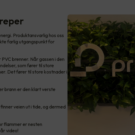
dreper
ergi. Produktansvarlig hos oss
kte farlig utgangspunkt for
r PVC brenner. Når gassen i den
delser, som fører til store
r. Det fører til store kostnader i
r brann er den klart verste
 finner veien ut i tide, og dermed
or flammer er nesten
vår video!