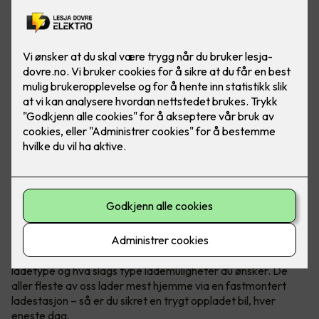
Bilde: Easee
Når du kjøper elbil har du et par ting å tenke på
, blant annet
ladetype og hva slags type lademuligheter du ønsker. De
aller fleste av oss lader mest hjemme via en fastmontert
ladestasjon – så er du sikret en trygt oppladet bil, hver
eneste dag.