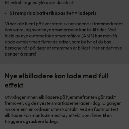
Et enkelt regnestykke ser da slik ut:
Strømpris x batterikapasitet = ladepris
Vi har alle kjent på hvor store svingningene i strømmarkedet
kan være, og hvor høye strømprisene kan bli til tider. Ved
hjelp av nye automatiske strømmålere (AMS) kan man få
gode avtaler med flytende priser, som betyr at du kan
beregne når på døgnet strømmen er billigst. Her er det mye
penger å spare!
Nye elbilladere kan lade med full
effekt
Utviklingen innen elbilladere på hjemmefronten går raskt
fremover, og de nyeste smartladerne lader i dag 10 ganger
raskere enn en ordinær strømkontakt. Ved en fastmontert
elbillader kan man lade med høy effekt, som fører til en
tryggere og raskere lading.