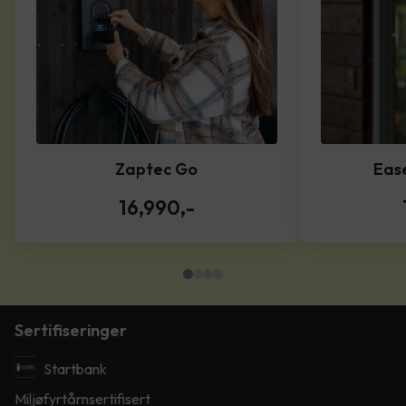
Zaptec Go
Eas
16,990
,-
Sertifiseringer
Startbank
Miljøfyrtårnsertifisert