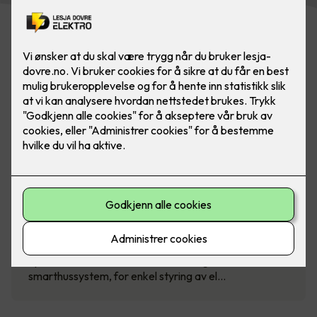
SG Smart - intelligent styring av
boligen
Spar strøm med SG Smart - et intelligent
smarthussystem, for enkel styring av el…