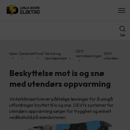
Søk
DEVI
Hjem
Tjenester
Privat
Varme og
DEVI
varmeløsninger
varmepumpe
utendørs
Beskyttelse mot is og snø
med utendørs oppvarming
Vinterklimaet krever pålitelige løsninger for å unngå
utfordringer knyttet til is og snø. DEVI’s systemer for
utendørs oppvarming sørger for trygghet og enkelt
vedlikehold på eiendommen.