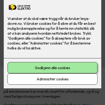
En trygg og mer komfortabel vinter
I Norge har vi et ganske tøft vinterklima. Med mye snø og is
på eiendommen kan man bli utsatt for utfordrende, og til og
med farlige situasjoner i hverdagen.