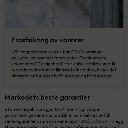
Frostsikring av vannrør
Når temperaturen synker, kan DEVI’s løsninger
beskytte vannrør mot frostskader. Fra pluggbare
kabler som DEVIpipeheat™ for enkle installasjoner til
skreddersydde kabler tilpasset ulike behov, finnes det
alternativer for både helårsboliger og fritidsboliger.
Markedets beste garantier
Et annet aspekt som gjør DEVI til et trygt valg, er
garantibetingelsene. For produkter som dekkes av full
servicegarantien, som kan være opptil 20 år, vil DEVI i tillegg
til reparasjon eller utskifting av det defekte produktet også