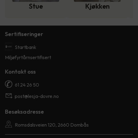
Stue
Kjøkken
Sertifiseringer
Startbank
Miljøfyrtårnsertifisert
Kontakt oss
61 24 26 50
post@lesja-dovre.no
Besøksadresse
Romsdalsveien 120, 2660 Dombås