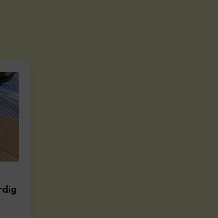
d
rdig