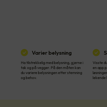
Varier belysning
S
Ha tilstrekkelig med belysning, gjerne i
Visste d
tak og på vegger. På den måten kan
en app p
du variere belysningen etter stemning
løsninge
og behov.
lekende l