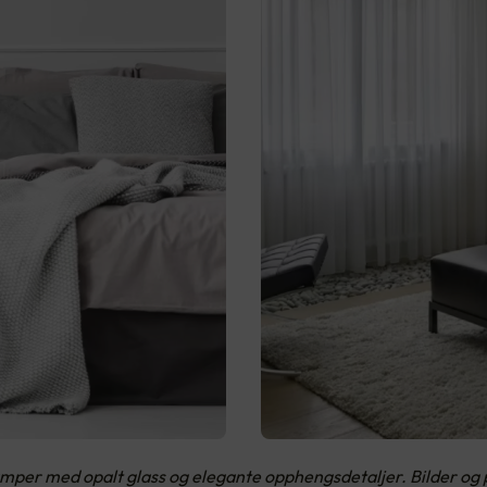
amper med opalt glass og elegante opphengsdetaljer. Bilder og