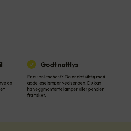
l
Godt nattlys
Er du en lesehest? Da er det viktig med
 nye og
gode leselamper ved sengen. Du kan
 et
ha veggmonterte lamper eller pendler
fra taket.