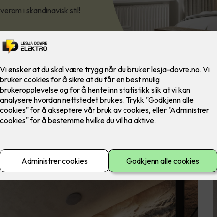
verom i skandinavisk stil!