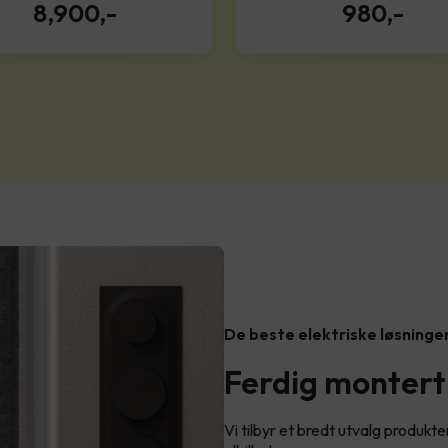
8,900
,-
980
,-
De beste elektriske løsninge
Ferdig montert
Vi tilbyr et bredt utvalg produkter