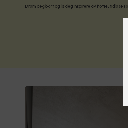
Drøm deg bort og la deg inspirere av flotte, tidløse so